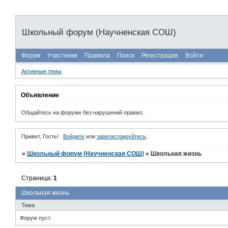
Школьный форум (Научненская СОШ)
Форум
Участники
Правила
Поиск
Регистрация
Войти
Активные темы
Объявление
Общайтесь на форуме без нарушений правил.
Привет, Гость!
Войдите
или
зарегистрируйтесь
.
»
Школьный форум (Научненская СОШ)
»
Школьная жизнь
Страница:
1
Школьная жизнь
Тема
Форум пуст.